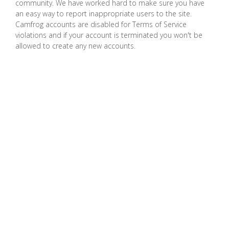
community. We have worked hard to make sure you have
Выдача себя за другое лицо
an easy way to report inappropriate users to the site.
Camfrog accounts are disabled for Terms of Service
violations and if your account is terminated you won't be
Спам, спим и фишинг
allowed to create any new accounts.